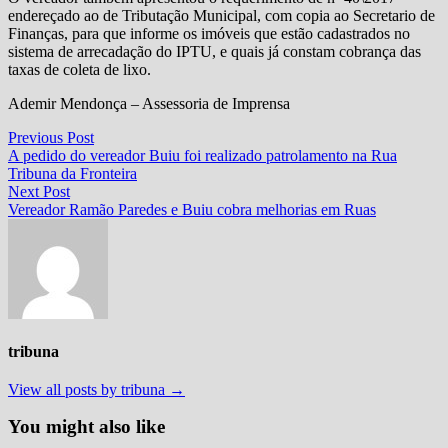
endereçado ao de Tributação Municipal, com copia ao Secretario de
Finanças, para que informe os imóveis que estão cadastrados no
sistema de arrecadação do IPTU, e quais já constam cobrança das
taxas de coleta de lixo.
Ademir Mendonça – Assessoria de Imprensa
Navegação
Previous
Previous Post
post:
A pedido do vereador Buiu foi realizado patrolamento na Rua
de
Tribuna da Fronteira
Post
Next
Next Post
post:
Vereador Ramão Paredes e Buiu cobra melhorias em Ruas
tribuna
View all posts by tribuna →
You might also like