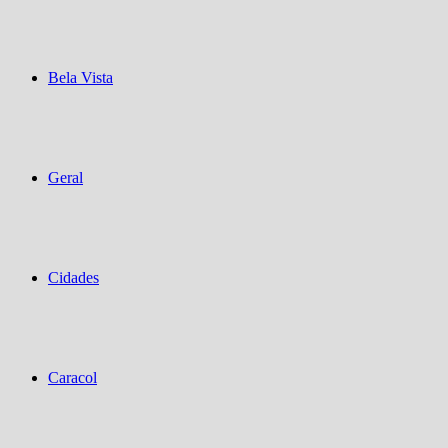
Bela Vista
Geral
Cidades
Caracol