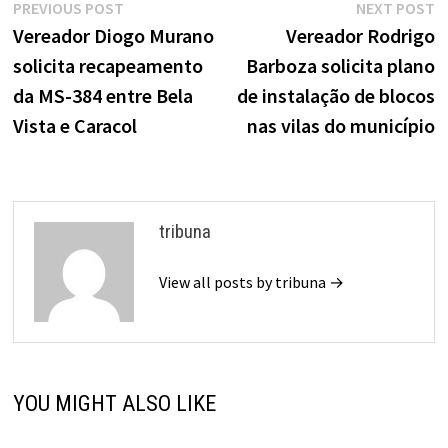
Navegação
Previous
N
PREVIOUS POST
NEXT POST
de
post:
p
Vereador Diogo Murano
Vereador Rodrigo
solicita recapeamento
Barboza solicita plano
Post
da MS-384 entre Bela
de instalação de blocos
Vista e Caracol
nas vilas do município
tribuna
View all posts by tribuna →
YOU MIGHT ALSO LIKE