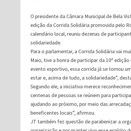
O presidente da Câmara Municipal de Bela Vist
edição da Corrida Solidária promovida pelo Ro
calendário local, reuniu dezenas de particip
solidariedade.
Para o parlamentar, a Corrida Solidária vai mu
Maio, tive a honra de participar da 10ª edição
evento esportivo, essa corrida já se tornou
estar e, acima de tudo, a solidariedade”, dest
Segundo ele, a iniciativa merece reconhecime
centenas de pessoas se reúnem para particip
ajudando ao próximo, por meio das arrecadaç
beneficentes locais”, afirmou.
JT também fez questão de parabenizar a organ
organização e por manter vivo esse espírito de