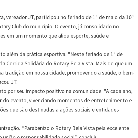
a, vereador JT, participou no feriado de 1º de maio da 10ª
tary Club do município. O evento, já consolidado no
antes em um momento que aliou esporte, saúde e
ito além da prática esportiva. “Neste feriado de 1º de
 da Corrida Solidária do Rotary Bela Vista. Mais do que um
 uma tradição em nossa cidade, promovendo a saúde, o bem-
acou JT.
nto por seu impacto positivo na comunidade. “A cada ano,
ar do evento, vivenciando momentos de entretenimento e
ões que são destinadas a ações sociais e entidades
ização. “Parabenizo o Rotary Bela Vista pela excelente
 união e responsabilidade social”, concluiu.