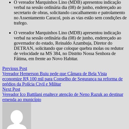
O vereador Marquinhos Lino (MDB) apresentou indicação
verbal na sessão ordinária dia (08) de junho, endereçado ao
secretario de obras, solicitando cascalhamento e patrolamento
no Assentamento Caracol, pois as vias estão sem condições de
trafego.
O vereador Marquinhos Lino (MDB) apresentou indicação
verbal na sessão ordinária dia (08) de junho, endereçado ao
governador do estado, Reinaldo Azambuja, Diretor do
DETRAN, solicitando que coloque quebra molas ou redutor
de velocidade na MS 384, no Distrito Nossa Senhora de
Fátima, em frente ao Novo Habitar.
Navegação
Previous
Previous Post
post:
Vereador Hemerson Buiu pede que Câmara de Bela Vista
de
economize R$ 100 mil para Conselho de Segurança na reforma de
Post
prédios da Polícia Civil e Militar
Next
Next Post
post:
Vereador Ico Battilani enaltece atenção de Neno Razuk ao destinar
emenda ao município