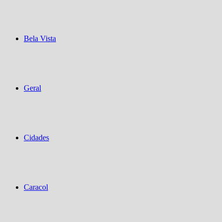
Bela Vista
Geral
Cidades
Caracol