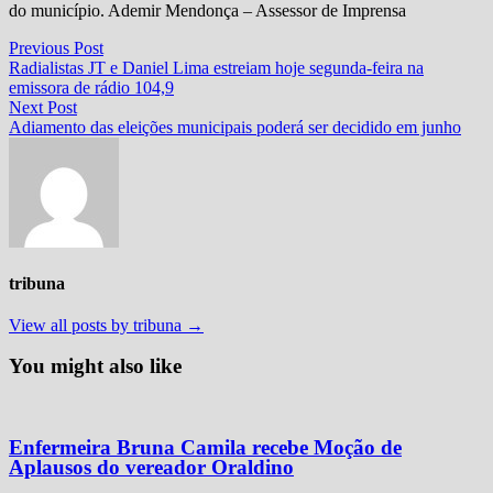
do município. Ademir Mendonça – Assessor de Imprensa
Navegação
Previous
Previous Post
post:
Radialistas JT e Daniel Lima estreiam hoje segunda-feira na
de
emissora de rádio 104,9
Post
Next
Next Post
post:
Adiamento das eleições municipais poderá ser decidido em junho
tribuna
View all posts by tribuna →
You might also like
Enfermeira Bruna Camila recebe Moção de
Aplausos do vereador Oraldino