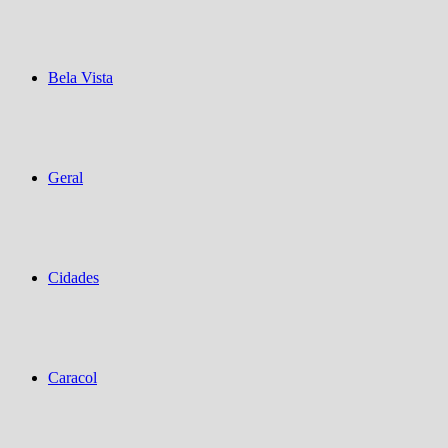
Bela Vista
Geral
Cidades
Caracol