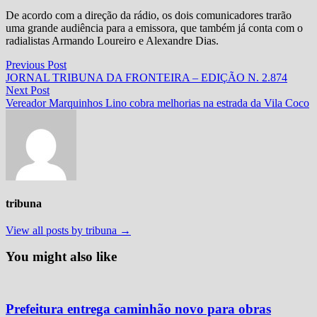
De acordo com a direção da rádio, os dois comunicadores trarão
uma grande audiência para a emissora, que também já conta com o
radialistas Armando Loureiro e Alexandre Dias.
Navegação
Previous
Previous Post
post:
JORNAL TRIBUNA DA FRONTEIRA – EDIÇÃO N. 2.874
de
Next
Next Post
Post
post:
Vereador Marquinhos Lino cobra melhorias na estrada da Vila Coco
tribuna
View all posts by tribuna →
You might also like
Prefeitura entrega caminhão novo para obras