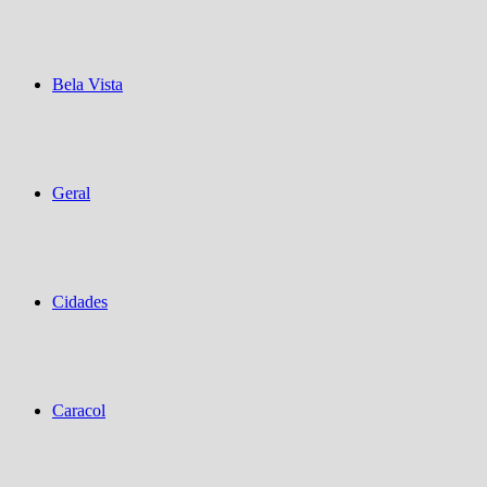
Bela Vista
Geral
Cidades
Caracol