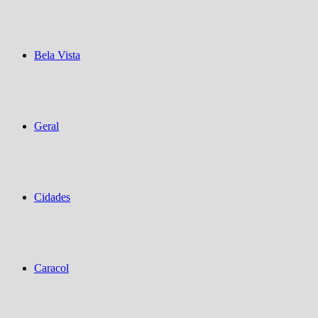
Bela Vista
Geral
Cidades
Caracol