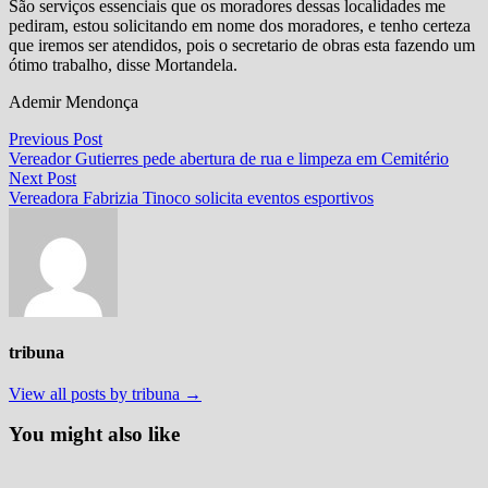
São serviços essenciais que os moradores dessas localidades me
pediram, estou solicitando em nome dos moradores, e tenho certeza
que iremos ser atendidos, pois o secretario de obras esta fazendo um
ótimo trabalho, disse Mortandela.
Ademir Mendonça
Navegação
Previous
Previous Post
post:
Vereador Gutierres pede abertura de rua e limpeza em Cemitério
de
Next
Next Post
Post
post:
Vereadora Fabrizia Tinoco solicita eventos esportivos
tribuna
View all posts by tribuna →
You might also like