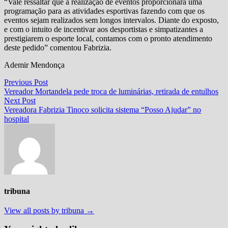
“Vale ressaltar que a realização de eventos proporcionará uma
programação para as atividades esportivas fazendo com que os
eventos sejam realizados sem longos intervalos. Diante do exposto,
e com o intuito de incentivar aos desportistas e simpatizantes a
prestigiarem o esporte local, contamos com o pronto atendimento
deste pedido” comentou Fabrizia.
Ademir Mendonça
Navegação
Previous
Previous Post
post:
Vereador Mortandela pede troca de luminárias, retirada de entulhos
de
Next
Next Post
Post
post:
Vereadora Fabrizia Tinoco solicita sistema “Posso Ajudar” no
hospital
tribuna
View all posts by tribuna →