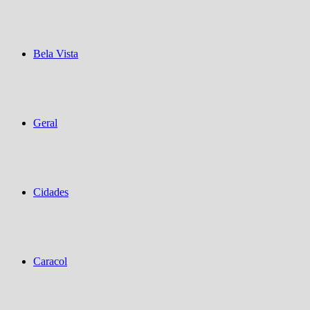
Bela Vista
Geral
Cidades
Caracol