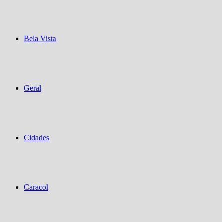
Bela Vista
Geral
Cidades
Caracol