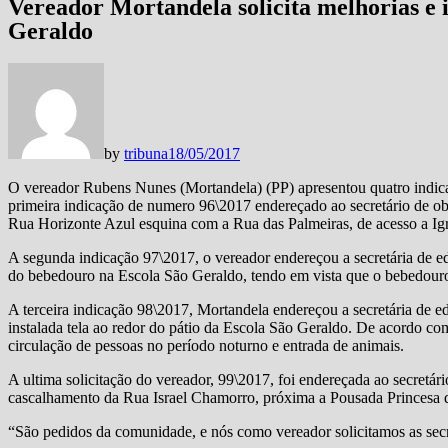
Vereador Mortandela solicita melhorias e 
Geraldo
by
tribuna
18/05/2017
O vereador Rubens Nunes (Mortandela) (PP) apresentou quatro indica
primeira indicação de numero 96\2017 endereçado ao secretário de obr
Rua Horizonte Azul esquina com a Rua das Palmeiras, de acesso a Igr
A segunda indicação 97\2017, o vereador endereçou a secretária de ed
do bebedouro na Escola São Geraldo, tendo em vista que o bebedouro se
A terceira indicação 98\2017, Mortandela endereçou a secretária de ed
instalada tela ao redor do pátio da Escola São Geraldo. De acordo co
circulação de pessoas no período noturno e entrada de animais.
A ultima solicitação do vereador, 99\2017, foi endereçada ao secretário
cascalhamento da Rua Israel Chamorro, próxima a Pousada Princesa do
“São pedidos da comunidade, e nós como vereador solicitamos as secr