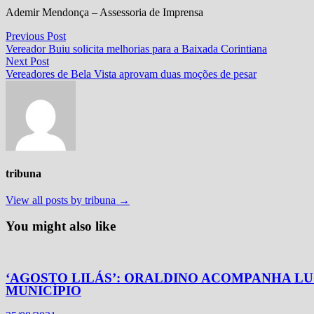
Ademir Mendonça – Assessoria de Imprensa
Navegação
Previous
Previous Post
post:
Vereador Buiu solicita melhorias para a Baixada Corintiana
de
Next
Next Post
Post
post:
Vereadores de Bela Vista aprovam duas moções de pesar
tribuna
View all posts by tribuna →
You might also like
‘AGOSTO LILÁS’: ORALDINO ACOMPANHA LU
MUNICÍPIO