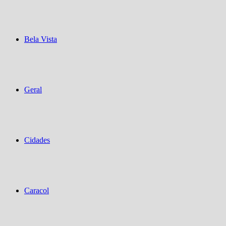
Bela Vista
Geral
Cidades
Caracol