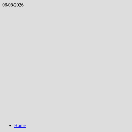
Skip
06/08/2026
to
content
Home