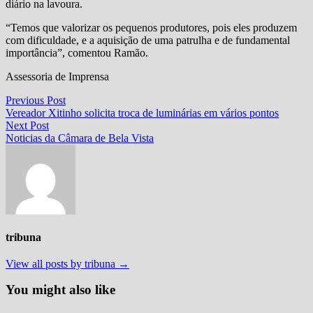
diário na lavoura.
“Temos que valorizar os pequenos produtores, pois eles produzem
com dificuldade, e a aquisição de uma patrulha e de fundamental
importância”, comentou Ramão.
Assessoria de Imprensa
Navegação
Previous
Previous Post
post:
Vereador Xitinho solicita troca de luminárias em vários pontos
de
Next
Next Post
Post
post:
Noticias da Câmara de Bela Vista
tribuna
View all posts by tribuna →
You might also like