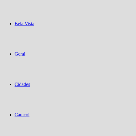
Bela Vista
Geral
Cidades
Caracol