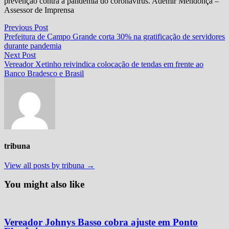
prevenção contra a pandemia do coronavirus. Ademir Mendonça –
Assessor de Imprensa
Navegação
Previous
Previous Post
post:
Prefeitura de Campo Grande corta 30% na gratificação de servidores
de
durante pandemia
Post
Next
Next Post
post:
Vereador Xetinho reivindica colocação de tendas em frente ao
Banco Bradesco e Brasil
tribuna
View all posts by tribuna →
You might also like
Vereador Johnys Basso cobra ajuste em Ponto