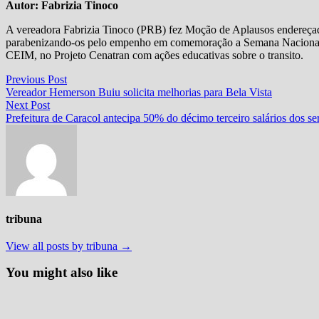
Autor: Fabrizia Tinoco
A vereadora Fabrizia Tinoco (PRB) fez Moção de Aplausos endereçada
parabenizando-os pelo empenho em comemoração a Semana Nacional d
CEIM, no Projeto Cenatran com ações educativas sobre o transito.
Navegação
Previous
Previous Post
post:
Vereador Hemerson Buiu solicita melhorias para Bela Vista
de
Next
Next Post
Post
post:
Prefeitura de Caracol antecipa 50% do décimo terceiro salários dos se
tribuna
View all posts by tribuna →
You might also like