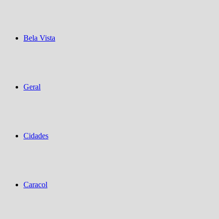
Bela Vista
Geral
Cidades
Caracol