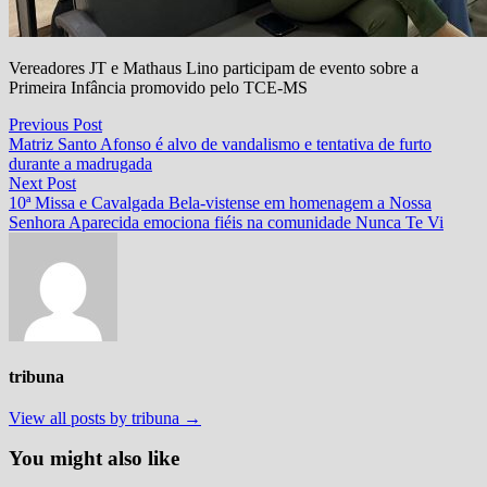
Vereadores JT e Mathaus Lino participam de evento sobre a
Primeira Infância promovido pelo TCE-MS
Navegação
Previous
Previous Post
post:
Matriz Santo Afonso é alvo de vandalismo e tentativa de furto
de
durante a madrugada
Post
Next
Next Post
post:
10ª Missa e Cavalgada Bela-vistense em homenagem a Nossa
Senhora Aparecida emociona fiéis na comunidade Nunca Te Vi
tribuna
View all posts by tribuna →
You might also like