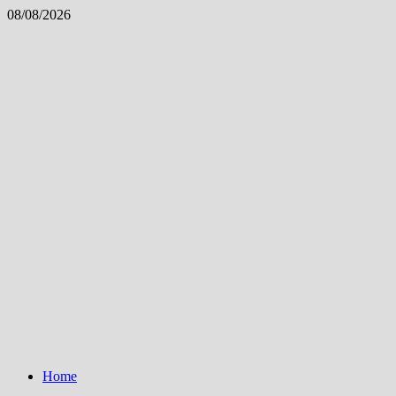
Skip
08/08/2026
to
content
Home