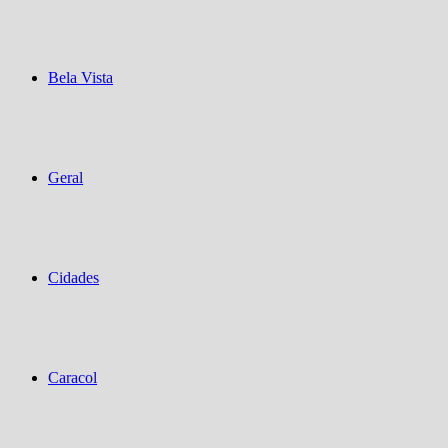
Bela Vista
Geral
Cidades
Caracol