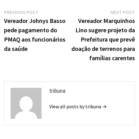
Navegação
Previous
N
PREVIOUS POST
NEXT POST
de
post:
p
Vereador Johnys Basso
Vereador Marquinhos
pede pagamento do
Lino sugere projeto da
Post
PMAQ aos funcionários
Prefeitura que prevê
da saúde
doação de terrenos para
famílias carentes
tribuna
View all posts by tribuna →