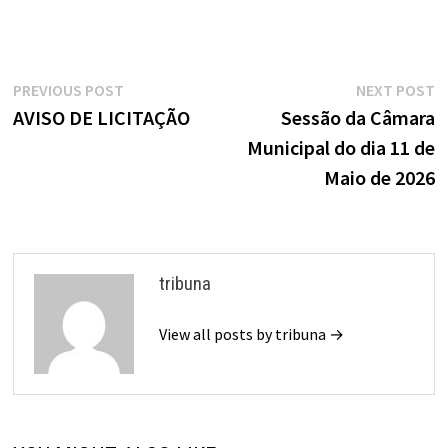
Navegação
Previous
N
PREVIOUS POST
NEXT POST
de
post:
p
AVISO DE LICITAÇÃO
Sessão da Câmara
Municipal do dia 11 de
Post
Maio de 2026
tribuna
View all posts by tribuna →