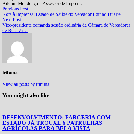
Ademir Mendonça – Assessor de Imprensa
Navegação
Previous
Previous Post
post:
Nota à Imprensa: Estado de Saúde do Vereador Edinho Duarte
de
Next
Next Post
Post
post:
Vice-presidente comanda sessão ordinária da Câmara de Vereadores
de Bela Vista
tribuna
View all posts by tribuna →
You might also like
DESENVOLVIMENTO: PARCERIA COM
ESTADO JÁ TROUXE 6 PATRULHAS
AGRÍCOLAS PARA BELA VISTA