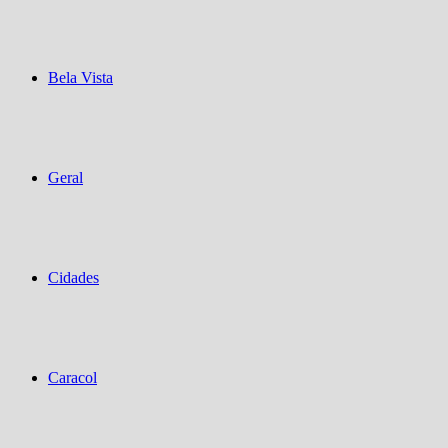
Bela Vista
Geral
Cidades
Caracol