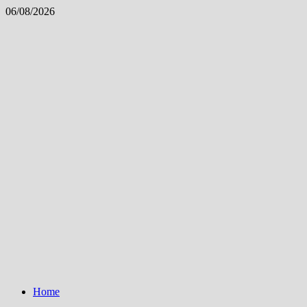
Skip
06/08/2026
to
content
Home