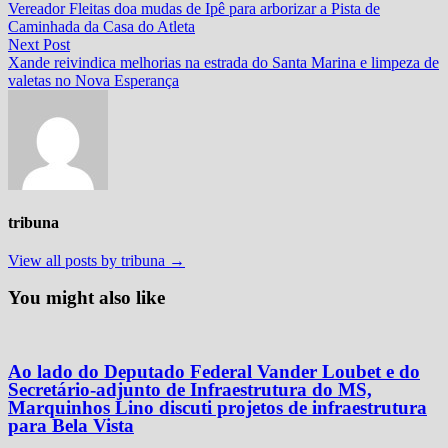
post:
Vereador Fleitas doa mudas de Ipê para arborizar a Pista de
de
Caminhada da Casa do Atleta
Post
Next
Next Post
post:
Xande reivindica melhorias na estrada do Santa Marina e limpeza de
valetas no Nova Esperança
tribuna
View all posts by tribuna →
You might also like
Ao lado do Deputado Federal Vander Loubet e do
Secretário-adjunto de Infraestrutura do MS,
Marquinhos Lino discuti projetos de infraestrutura
para Bela Vista