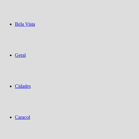
Bela Vista
Geral
Cidades
Caracol