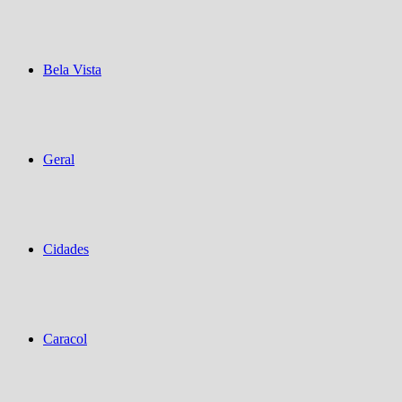
Bela Vista
Geral
Cidades
Caracol