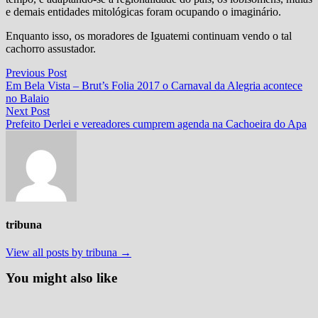
e demais entidades mitológicas foram ocupando o imaginário.
Enquanto isso, os moradores de Iguatemi continuam vendo o tal
cachorro assustador.
Navegação
Previous
Previous Post
post:
Em Bela Vista – Brut’s Folia 2017 o Carnaval da Alegria acontece
de
no Balaio
Post
Next
Next Post
post:
Prefeito Derlei e vereadores cumprem agenda na Cachoeira do Apa
tribuna
View all posts by tribuna →
You might also like