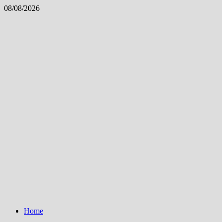
Skip
08/08/2026
to
content
Home