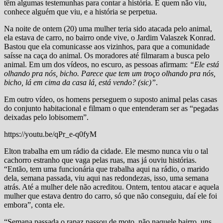
têm algumas testemunhas para contar a história. E quem não viu,
conhece alguém que viu, e a história se perpetua.
Na noite de ontem (20) uma mulher teria sido atacada pelo animal,
ela estava de carro, no bairro onde vive, o Jardim Valaszek Konrad.
Bastou que ela comunicasse aos vizinhos, para que a comunidade
saísse na caça do animal. Os moradores até filmaram a busca pelo
animal. Em um dos vídeos, no escuro, as pessoas afirmam:
“Ele está
olhando pra nós, bicho. Parece que tem um troço olhando pra nós,
bicho, lá em cima da casa lá, está vendo? (sic)”
.
Em outro vídeo, os homens perseguem o suposto animal pelas casas
do conjunto habitacional e filmam o que entenderam ser as “pegadas
deixadas pelo lobisomem”.
https://youtu.be/qPr_e-q0fyM
Elton trabalha em um rádio da cidade. Ele mesmo nunca viu o tal
cachorro estranho que vaga pelas ruas, mas já ouviu histórias.
“Então, tem uma funcionária que trabalha aqui na rádio, o marido
dela, semana passada, viu aqui nas redondezas, isso, uma semana
atrás. Até a mulher dele não acreditou. Ontem, tentou atacar e aquela
mulher que estava dentro do carro, só que não conseguiu, daí ele foi
embora”, conta ele.
“Semana passada o rapaz passou de moto, não naquele bairro, uns