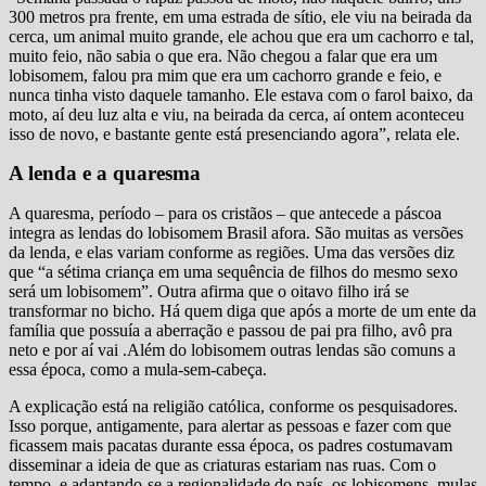
300 metros pra frente, em uma estrada de sítio, ele viu na beirada da
cerca, um animal muito grande, ele achou que era um cachorro e tal,
muito feio, não sabia o que era. Não chegou a falar que era um
lobisomem, falou pra mim que era um cachorro grande e feio, e
nunca tinha visto daquele tamanho. Ele estava com o farol baixo, da
moto, aí deu luz alta e viu, na beirada da cerca, aí ontem aconteceu
isso de novo, e bastante gente está presenciando agora”, relata ele.
A lenda e a quaresma
A quaresma, período – para os cristãos – que antecede a páscoa
integra as lendas do lobisomem Brasil afora. São muitas as versões
da lenda, e elas variam conforme as regiões. Uma das versões diz
que “a sétima criança em uma sequência de filhos do mesmo sexo
será um lobisomem”. Outra afirma que o oitavo filho irá se
transformar no bicho. Há quem diga que após a morte de um ente da
família que possuía a aberração e passou de pai pra filho, avô pra
neto e por aí vai .Além do lobisomem outras lendas são comuns a
essa época, como a mula-sem-cabeça.
A explicação está na religião católica, conforme os pesquisadores.
Isso porque, antigamente, para alertar as pessoas e fazer com que
ficassem mais pacatas durante essa época, os padres costumavam
disseminar a ideia de que as criaturas estariam nas ruas. Com o
tempo, e adaptando-se a regionalidade do país, os lobisomens, mulas