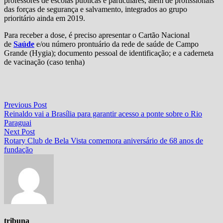
professores de escolas públicas e particulares, além de profissionais
das forças de segurança e salvamento, integrados ao grupo
prioritário ainda em 2019.
Para receber a dose, é preciso apresentar o Cartão Nacional
de
Saúde
e/ou número prontuário da rede de saúde de Campo
Grande (Hygia); documento pessoal de identificação; e a caderneta
de vacinação (caso tenha)
Navegação
Previous
Previous Post
post:
Reinaldo vai a Brasília para garantir acesso a ponte sobre o Rio
de
Paraguai
Post
Next
Next Post
post:
Rotary Club de Bela Vista comemora aniversário de 68 anos de
fundação
tribuna