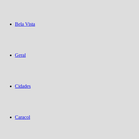
Bela Vista
Geral
Cidades
Caracol