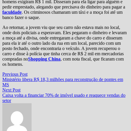
homens exigiram R$ 1 mil. Disseram para ela ligar para alguém e
pedir emprestado, alegando que precisava do dinheiro para pagar a
faculdade
. Os criminosos chamaram um táxi e a moça foi até um
banco fazer o saque.
Ao retornar, a jovem viu que seu carro não estava mais no local,
onde dois policiais a esperavam. Eles pegaram o dinheiro e levaram
a moça até a divisa, onde entregaram a chave do carro e disseram
para ela ir até o outro lado da rua em um local, parecido com um
posto fechado, onde encontraria o veículo. A jovem recuperou o
carro e disse à polícia que tinha cerca de R$ 2 mil em mercadorias
compradas no
Shopping China
, com nota fiscal, que ficaram com
os homens.
Navegação
Previous
Previous Post
post:
Ministério libera R$ 18,3 milhões para reconstrução de pontes em
de
MS
Post
Next
Next Post
post:
Caixa volta a financiar 70% de imóvel usado e reaquece vendas do
setor