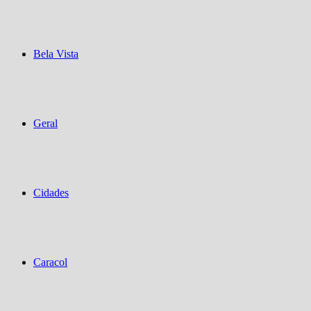
Bela Vista
Geral
Cidades
Caracol