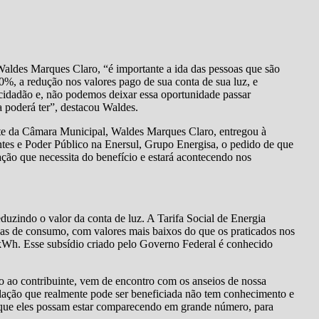
aldes Marques Claro, “é importante a ida das pessoas que são
0%, a redução nos valores pago de sua conta de sua luz, e
cidadão e, não podemos deixar essa oportunidade passar
a poderá ter”, destacou Waldes.
nte da Câmara Municipal, Waldes Marques Claro, entregou à
es e Poder Público na Enersul, Grupo Energisa, o pedido de que
ação que necessita do benefício e estará acontecendo nos
eduzindo o valor da conta de luz. A Tarifa Social de Energia
as de consumo, com valores mais baixos do que os praticados nos
kWh. Esse subsídio criado pelo Governo Federal é conhecido
io ao contribuinte, vem de encontro com os anseios de nossa
ulação que realmente pode ser beneficiada não tem conhecimento e
o que eles possam estar comparecendo em grande número, para