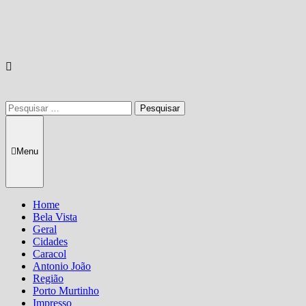
Pesquisar
por:
Menu
Home
Bela Vista
Geral
Cidades
Caracol
Antonio João
Região
Porto Murtinho
Impresso