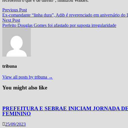
receberem o que é de direito”, finalizou Waldes.
Navegação
Previous
Previous Post
post:
Ex-comandante “linha dura”, Adib é reverenciado em aniversário d
de
Next
Next Post
Post
post:
Prefeito Douglas Gomes foi afastado por suposta irregularidade
tribuna
View all posts by tribuna →
You might also like
PREFEITURA E SEBRAE INICIAM JORNADA 
FEMININO
25/09/2023