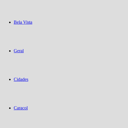
Bela Vista
Geral
Cidades
Caracol