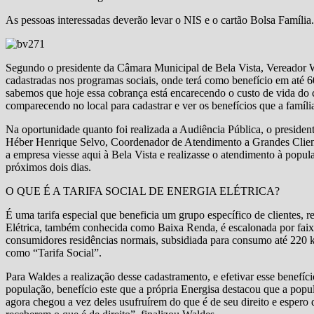
As pessoas interessadas deverão levar o NIS e o cartão Bolsa Família.
Segundo o presidente da Câmara Municipal de Bela Vista, Vereador W
cadastradas nos programas sociais, onde terá como benefício em até 6
sabemos que hoje essa cobrança está encarecendo o custo de vida do 
comparecendo no local para cadastrar e ver os benefícios que a famíli
Na oportunidade quanto foi realizada a Audiência Pública, o preside
Héber Henrique Selvo, Coordenador de Atendimento a Grandes Client
a empresa viesse aqui à Bela Vista e realizasse o atendimento à popul
próximos dois dias.
O QUE É A TARIFA SOCIAL DE ENERGIA ELÉTRICA?
É uma tarifa especial que beneficia um grupo específico de clientes, r
Elétrica, também conhecida como Baixa Renda, é escalonada por faix
consumidores residências normais, subsidiada para consumo até 220 
como “Tarifa Social”.
Para Waldes a realização desse cadastramento, e efetivar esse benefíc
população, benefício este que a própria Energisa destacou que a pop
agora chegou a vez deles usufruírem do que é de seu direito e esper