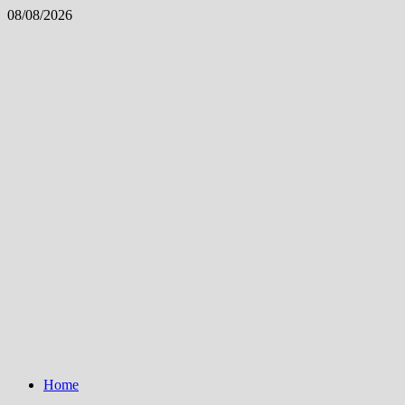
Skip
08/08/2026
to
content
Home