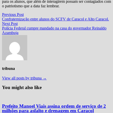
para os alunos, que além de interagirem possam ser contagiados com
o patriotismo que a data faz lembrar.
Navegação
Previous
Previous Post
post:
Confraternização entre alunos do SCFV de Caracol e Alto Caracol.
de
Next
Next Post
Post
post:
Polícia Federal cumpre mandado na casa do governador Reinaldo
Azambuja
tribuna
View all posts by tribuna →
You might also like
Prefeito Manoel Viais assina ordem de serviço de 2
milhões para asfalto e drenagem em Caracol