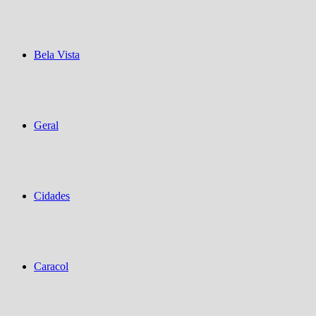
Bela Vista
Geral
Cidades
Caracol