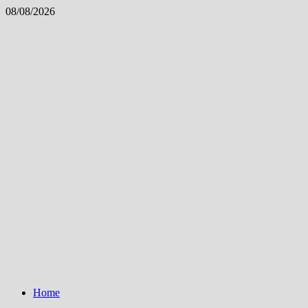
Skip
08/08/2026
to
content
Home