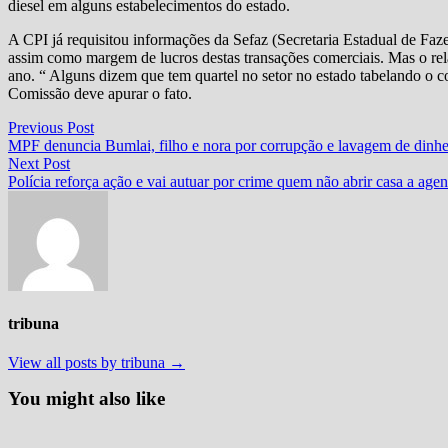
diesel em alguns estabelecimentos do estado.
A CPI já requisitou informações da Sefaz (Secretaria Estadual de Faze
assim como margem de lucros destas transações comerciais. Mas o re
ano. “ Alguns dizem que tem quartel no setor no estado tabelando o 
Comissão deve apurar o fato.
Navegação
Previous
Previous Post
post:
MPF denuncia Bumlai, filho e nora por corrupção e lavagem de dinhe
de
Next
Next Post
Post
post:
Polícia reforça ação e vai autuar por crime quem não abrir casa a agen
tribuna
View all posts by tribuna →
You might also like