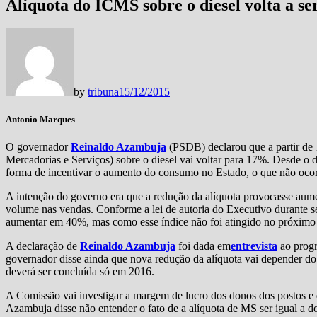
Alíquota do ICMS sobre o diesel volta a se
by
tribuna
15/12/2015
Antonio Marques
O governador
Reinaldo Azambuja
(PSDB) declarou que a partir de 
Mercadorias e Serviços) sobre o diesel vai voltar para 17%. Desde o 
forma de incentivar o aumento do consumo no Estado, o que não ocor
A intenção do governo era que a redução da alíquota provocasse au
volume nas vendas. Conforme a lei de autoria do Executivo durante se
aumentar em 40%, mas como esse índice não foi atingido no próximo di
A declaração de
Reinaldo Azambuja
foi dada em
entrevista
ao prog
governador disse ainda que nova redução da alíquota vai depender d
deverá ser concluída só em 2016.
A Comissão vai investigar a margem de lucro dos donos dos postos e 
Azambuja disse não entender o fato de a alíquota de MS ser igual a do