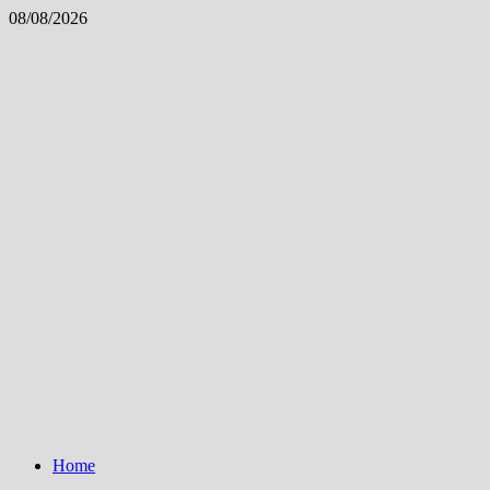
Skip
08/08/2026
to
content
Home