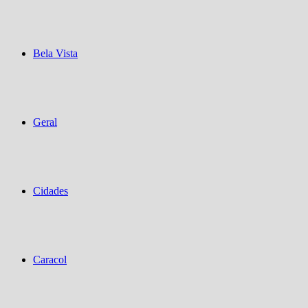
Bela Vista
Geral
Cidades
Caracol