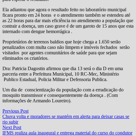
Ela adiantou que agora o resultado feito no laboratório municipal
ficara pronto em 24 horas e o atendimento também se estendeu até
as 22 horas para dar mais eficiência no atendimento a população que
contrair a doença, um caso grave é de um garoto de 15 anos que esta
internado com dengue hemorrágica .
Proprietários de terrenos baldios que hoje chega a 1.650 serão
penalizados com multa caso não limpem e imóveis fechados serão
visitados por agentes comunitários de saúde para que sejam
eliminados os criatórios.
Dra: Patricia Dagostin afirmou que dia 13 será o dia D em uma
parceria entre a Prefeitura Municipal, 10 RC-Mec, Ministério
Publico Estadual, Policia Militar e Defensoria Publica.
Um dia de conscientização da população com a erradicação do
mosquito transmissor e consequentemente da doença . (Com
informações de Armando Loureiro).
Navegação
Previous
Previous Post
post:
Chuva volta e moradores se mantém em alerta para deixar casas se
de
rio subir
Post
Next
Next Post
post:
IFMS realiza aula inaugural e entrega material do curso do condutor