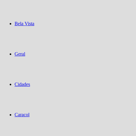
Bela Vista
Geral
Cidades
Caracol