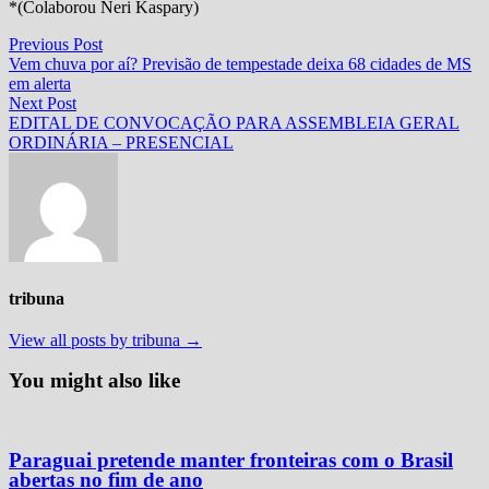
*(Colaborou Neri Kaspary)
Navegação
Previous
Previous Post
post:
Vem chuva por aí? Previsão de tempestade deixa 68 cidades de MS
de
em alerta
Post
Next
Next Post
post:
EDITAL DE CONVOCAÇÃO PARA ASSEMBLEIA GERAL
ORDINÁRIA – PRESENCIAL
tribuna
View all posts by tribuna →
You might also like
Paraguai pretende manter fronteiras com o Brasil
abertas no fim de ano