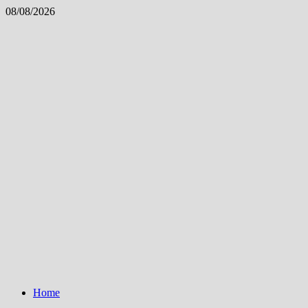
Skip
08/08/2026
to
content
Home