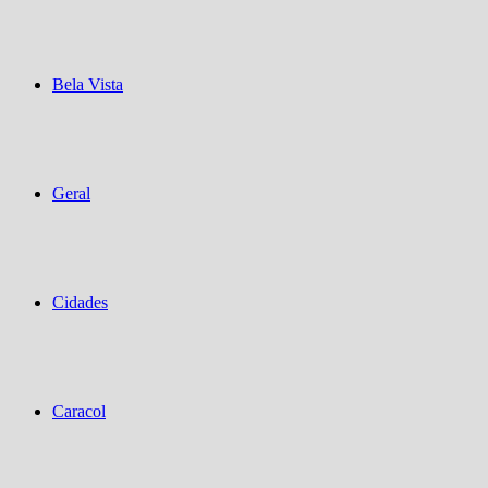
Bela Vista
Geral
Cidades
Caracol