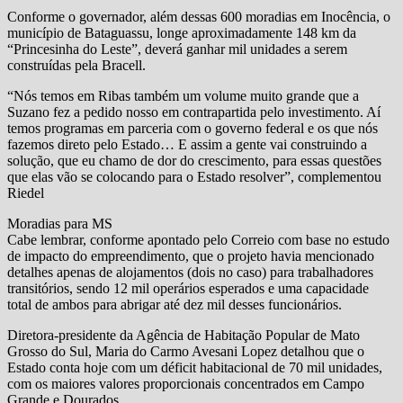
Conforme o governador, além dessas 600 moradias em Inocência, o
município de Bataguassu, longe aproximadamente 148 km da
“Princesinha do Leste”, deverá ganhar mil unidades a serem
construídas pela Bracell.
“Nós temos em Ribas também um volume muito grande que a
Suzano fez a pedido nosso em contrapartida pelo investimento. Aí
temos programas em parceria com o governo federal e os que nós
fazemos direto pelo Estado… E assim a gente vai construindo a
solução, que eu chamo de dor do crescimento, para essas questões
que elas vão se colocando para o Estado resolver”, complementou
Riedel
Moradias para MS
Cabe lembrar, conforme apontado pelo Correio com base no estudo
de impacto do empreendimento, que o projeto havia mencionado
detalhes apenas de alojamentos (dois no caso) para trabalhadores
transitórios, sendo 12 mil operários esperados e uma capacidade
total de ambos para abrigar até dez mil desses funcionários.
Diretora-presidente da Agência de Habitação Popular de Mato
Grosso do Sul, Maria do Carmo Avesani Lopez detalhou que o
Estado conta hoje com um déficit habitacional de 70 mil unidades,
com os maiores valores proporcionais concentrados em Campo
Grande e Dourados.