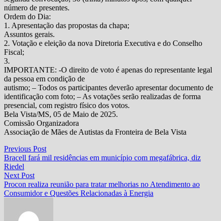
número de presentes.
Ordem do Dia:
1. Apresentação das propostas da chapa;
Assuntos gerais.
2. Votação e eleição da nova Diretoria Executiva e do Conselho
Fiscal;
3.
IMPORTANTE: -O direito de voto é apenas do representante legal
da pessoa em condição de
autismo; – Todos os participantes deverão apresentar documento de
identificação com foto; – As votações serão realizadas de forma
presencial, com registro físico dos votos.
Bela Vista/MS, 05 de Maio de 2025.
Comissão Organizadora
Associação de Mães de Autistas da Fronteira de Bela Vista
Navegação
Previous
Previous Post
post:
Bracell fará mil residências em município com megafábrica, diz
de
Riedel
Post
Next
Next Post
post:
Procon realiza reunião para tratar melhorias no Atendimento ao
Consumidor e Questões Relacionadas à Energia