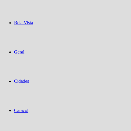
Bela Vista
Geral
Cidades
Caracol