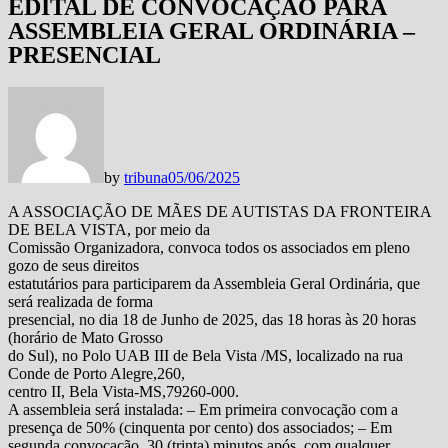
EDITAL DE CONVOCAÇÃO PARA
ASSEMBLEIA GERAL ORDINÁRIA –
PRESENCIAL
by
tribuna
05/06/2025
A ASSOCIAÇÃO DE MÃES DE AUTISTAS DA FRONTEIRA
DE BELA VISTA, por meio da
Comissão Organizadora, convoca todos os associados em pleno
gozo de seus direitos
estatutários para participarem da Assembleia Geral Ordinária, que
será realizada de forma
presencial, no dia 18 de Junho de 2025, das 18 horas às 20 horas
(horário de Mato Grosso
do Sul), no Polo UAB III de Bela Vista /MS, localizado na rua
Conde de Porto Alegre,260,
centro II, Bela Vista-MS,79260-000.
A assembleia será instalada: – Em primeira convocação com a
presença de 50% (cinquenta por cento) dos associados; – Em
segunda convocação, 30 (trinta) minutos após, com qualquer