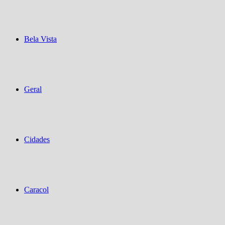
Bela Vista
Geral
Cidades
Caracol