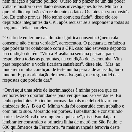
nem filiação a partido político. Quero ter o prazer de um dia poder
voltar e mostrar o resultado dessas investigações todas. Muito do
que foi dito aqui não são realmente os fatos. Os fatos eu vou mostrá-
los. Eu tenho provas. Não tenho conversa fiada”, disse ele aos
deputados integrantes da CPI, após recusar-se a responder a todas as
perguntas feitas por eles.
“O fato de eu ter me calado não significa consentir. Quem cala
consente não é uma verdade”, acrescentou. O pecuarista enfatizou
que poderia ter colaborado com a CPI, caso não estivesse depondo
na condição de réu. “Vim a Brasília na semana passada para
responder a todas as perguntas, na condição de testemunha. Vim
para responder, e vocês ficariam satisfeitos”, disse ele. “Mas, ao
mudarem minha condição de testemunha para a de acusado, tudo
mudou. E, por orientação de meu advogado, me resguardei das
respostas que poderia dar.”
“Ouvi aqui uma série de incriminações à minha pessoa que os
senhores terão oportunidades para ver que não são verdades. Eu
tenho princípios. Eu tenho normas. Jamais me deixei levar por
amizades de A, B ou C. Minha vida foi construída com trabalho e
com muito suor. Morando em porões. Trabalhando e construindo
partes deste Brasil que ninguém aqui sabe”, disse Bumlai, ao
lembrar ter construído a primeira linha de metrô em São Paulo, e
600 quilômetros da Ferronorte, “a mais avançada ferrovia deste