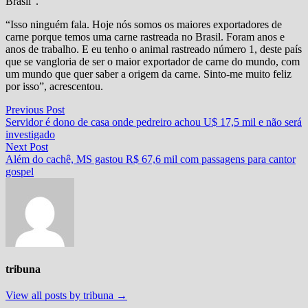
Brasil”.
“Isso ninguém fala. Hoje nós somos os maiores exportadores de
carne porque temos uma carne rastreada no Brasil. Foram anos e
anos de trabalho. E eu tenho o animal rastreado número 1, deste país
que se vangloria de ser o maior exportador de carne do mundo, com
um mundo que quer saber a origem da carne. Sinto-me muito feliz
por isso”, acrescentou.
Navegação
Previous
Previous Post
post:
Servidor é dono de casa onde pedreiro achou U$ 17,5 mil e não será
de
investigado
Post
Next
Next Post
post:
Além do cachê, MS gastou R$ 67,6 mil com passagens para cantor
gospel
tribuna
View all posts by tribuna →