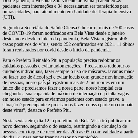
Desde janeiro, o Hospital São Vicente de Paula já atendeu 49
pacientes com internações e 34 necessitaram ser transferidos para
outras cidades, para atendimento em Unidade de Terapia Intensiva
(UTI).
Segundo a Secretária de Saúde Cleusa Chucarro, mais de 500 casos
de COVID-19 foram notificados em Bela Vista desde o janeiro
deste ano e desde o início da pandemia, Bela Vista registrou 406
casos positivos do vírus, sendo 252 confirmados em 2021. 11 óbitos
foram registrados por covid desde o início da pandemia.
Para o Prefeito Reinaldo Piti a população precisa redobrar os
cuidados pessoais e evitar aglomerações, “Precisamos redobrar os
cuidados individuais, fazer sempre o uso de máscaras, lavar as mãos
ou fazer uso de álcool gel e evitar locais com grande movimentação
de pessoas, nosso país já registrou mais de 2 mil mortes em um
único dia e precisamos fazer a nossa parte, nosso hospital esta
chegando a sua capacidade máxima de internação e já falta vagas
em nosso estado para enviarmos pacientes com estado grave, a
situação é preocupante e precisamos fazer a nossa parte no combate
deste vírus”, destaca o Prefeito Piti.
Nesta sexta-feira, dia 12, a prefeitura de Bela Vista irá publicar um
novo decreto, seguindo o do estado, restringindo a circulação de
pessoas com toque de recolher das 20h as 05h com validade a partir
do dia 14, para tentar frear os casos no município.