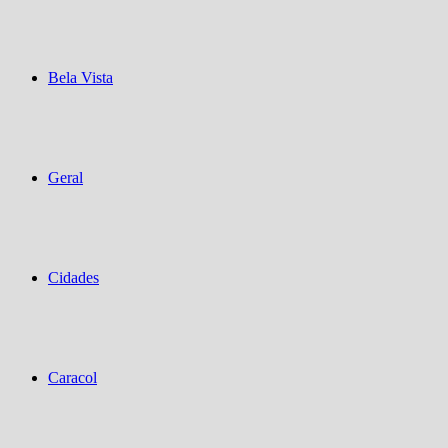
Bela Vista
Geral
Cidades
Caracol