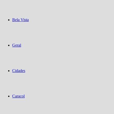
Bela Vista
Geral
Cidades
Caracol