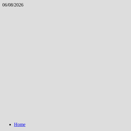
Skip
06/08/2026
to
content
Home