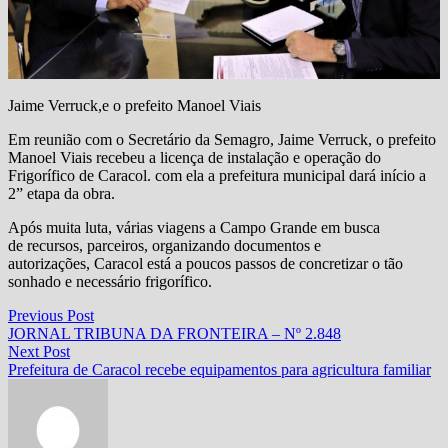
Jaime Verruck,e o prefeito Manoel Viais
Em reunião com o Secretário da Semagro, Jaime Verruck, o prefeito
Manoel Viais recebeu a licença de instalação e operação do
Frigorífico de Caracol. com ela a prefeitura municipal dará início a
2” etapa da obra.
Após muita luta, várias viagens a Campo Grande em busca
de recursos, parceiros, organizando documentos e
autorizações, Caracol está a poucos passos de concretizar o tão
sonhado e necessário frigorífico.
Navegação
Previous
Previous Post
post:
JORNAL TRIBUNA DA FRONTEIRA – Nº 2.848
de
Next
Next Post
Post
post:
Prefeitura de Caracol recebe equipamentos para agricultura familiar