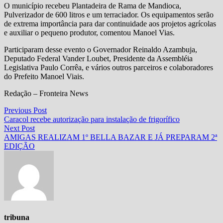
O município recebeu Plantadeira de Rama de Mandioca,
Pulverizador de 600 litros e um terraciador. Os equipamentos serão
de extrema importância para dar continuidade aos projetos agrícolas
e auxiliar o pequeno produtor, comentou Manoel Vias.
Participaram desse evento o Governador Reinaldo Azambuja,
Deputado Federal Vander Loubet, Presidente da Assembléia
Legislativa Paulo Corrêa, e vários outros parceiros e colaboradores
do Prefeito Manoel Viais.
Redação – Fronteira News
Navegação
Previous
Previous Post
post:
Caracol recebe autorização para instalação de frigorífico
de
Next
Next Post
Post
post:
AMIGAS REALIZAM 1º BELLA BAZAR E JÁ PREPARAM 2ª
EDIÇÃO
tribuna