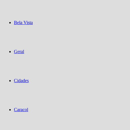
Bela Vista
Geral
Cidades
Caracol