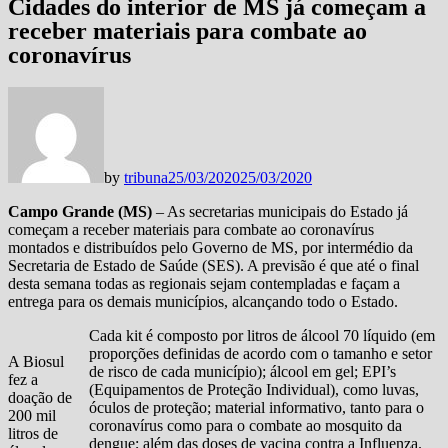
Cidades do interior de MS já começam a
receber materiais para combate ao
coronavírus
by
tribuna
25/03/2020
25/03/2020
Campo Grande (MS)
– As secretarias municipais do Estado já
começam a receber materiais para combate ao coronavírus
montados e distribuídos pelo Governo de MS, por intermédio da
Secretaria de Estado de Saúde (SES). A previsão é que até o final
desta semana todas as regionais sejam contempladas e façam a
entrega para os demais municípios, alcançando todo o Estado.
Cada kit é composto por litros de álcool 70 líquido (em
proporções definidas de acordo com o tamanho e setor
A Biosul
de risco de cada município); álcool em gel; EPI’s
fez a
(Equipamentos de Proteção Individual), como luvas,
doação de
óculos de proteção; material informativo, tanto para o
200 mil
coronavírus como para o combate ao mosquito da
litros de
dengue; além das doses de vacina contra a Influenza.