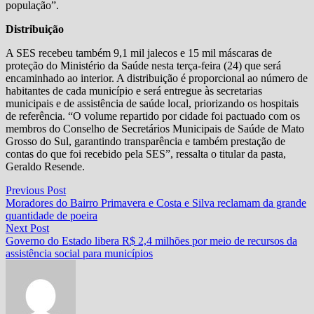
população”.
Distribuição
A SES recebeu também 9,1 mil jalecos e 15 mil máscaras de
proteção do Ministério da Saúde nesta terça-feira (24) que será
encaminhado ao interior. A distribuição é proporcional ao número de
habitantes de cada município e será entregue às secretarias
municipais e de assistência de saúde local, priorizando os hospitais
de referência. “O volume repartido por cidade foi pactuado com os
membros do Conselho de Secretários Municipais de Saúde de Mato
Grosso do Sul, garantindo transparência e também prestação de
contas do que foi recebido pela SES”, ressalta o titular da pasta,
Geraldo Resende.
Navegação
Previous
Previous Post
post:
Moradores do Bairro Primavera e Costa e Silva reclamam da grande
de
quantidade de poeira
Post
Next
Next Post
post:
Governo do Estado libera R$ 2,4 milhões por meio de recursos da
assistência social para municípios