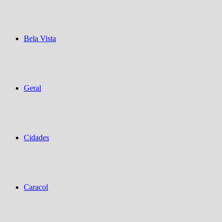
Bela Vista
Geral
Cidades
Caracol