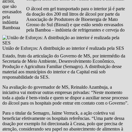
álcool,
que são
O álcool em gel transportado para o interior já é parte
envasados
da doação dos 200 mil litros de álcool por parte da
pela
Associação de Produtores de Bioenergia de Mato
indústria
Grosso do Sul (Biosul) e que estão sendo envasados
Bamboaa
pela Bamboa – indústria de refrigerantes e cerveja do
União de Esforços: A distribuição ao interior é realizada pela SES
Estado, fruto da articulação do Governo de MS, por intermédio da
Secretaria de Meio Ambiente, Desenvolvimento Econômico,
Produção e Agricultura Familiar (Semagro). A distribuição desse
material aos municípios do interior e da Capital está sob
responsabilidade da SES.
Na avaliação do governador de MS, Reinaldo Azambuja, a
iniciativa vai motivar outras empresas privadas: “Neste momento
toda a ajuda é bem-vinda e quem se dispor a auxiliar nesse processo
do álcool para os hospitais pode entrar em contato com o Governo”.
Para o titular da Semagro, Jaime Verruck, a ação coletiva vai
beneficiar efetivamente os hospitais referências. “Uma parte dessa
doação por exemplo foi direcionada à Ceasa, polo que precisa de
atenção, considerando seu papel no abastecimento de alimentos à