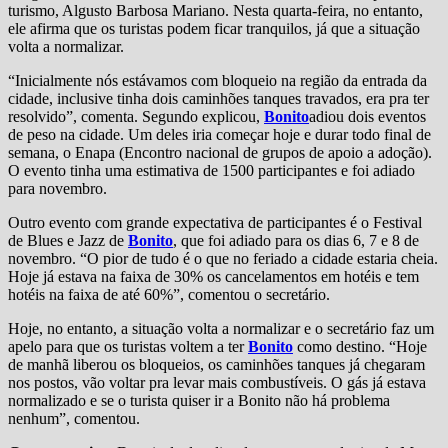
turismo, Algusto Barbosa Mariano. Nesta quarta-feira, no entanto,
ele afirma que os turistas podem ficar tranquilos, já que a situação
volta a normalizar.
“Inicialmente nós estávamos com bloqueio na região da entrada da
cidade, inclusive tinha dois caminhões tanques travados, era pra ter
resolvido”, comenta. Segundo explicou,
Bonito
adiou dois eventos
de peso na cidade. Um deles iria começar hoje e durar todo final de
semana, o Enapa (Encontro nacional de grupos de apoio a adoção).
O evento tinha uma estimativa de 1500 participantes e foi adiado
para novembro.
Outro evento com grande expectativa de participantes é o Festival
de Blues e Jazz de
Bonito
, que foi adiado para os dias 6, 7 e 8 de
novembro. “O pior de tudo é o que no feriado a cidade estaria cheia.
Hoje já estava na faixa de 30% os cancelamentos em hotéis e tem
hotéis na faixa de até 60%”, comentou o secretário.
Hoje, no entanto, a situação volta a normalizar e o secretário faz um
apelo para que os turistas voltem a ter
Bonito
como destino. “Hoje
de manhã liberou os bloqueios, os caminhões tanques já chegaram
nos postos, vão voltar pra levar mais combustíveis. O gás já estava
normalizado e se o turista quiser ir a Bonito não há problema
nenhum”, comentou.