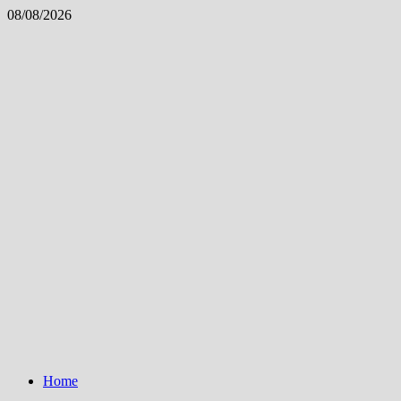
Skip
08/08/2026
to
content
Home