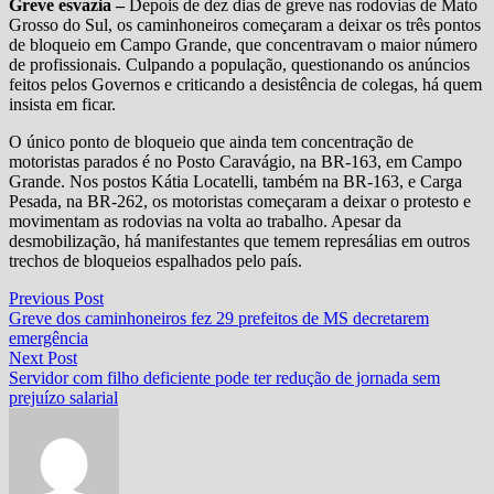
Greve esvazia –
Depois de dez dias de greve nas rodovias de Mato
Grosso do Sul, os caminhoneiros começaram a deixar os três pontos
de bloqueio em Campo Grande, que concentravam o maior número
de profissionais. Culpando a população, questionando os anúncios
feitos pelos Governos e criticando a desistência de colegas, há quem
insista em ficar.
O único ponto de bloqueio que ainda tem concentração de
motoristas parados é no Posto Caravágio, na BR-163, em Campo
Grande. Nos postos Kátia Locatelli, também na BR-163, e Carga
Pesada, na BR-262, os motoristas começaram a deixar o protesto e
movimentam as rodovias na volta ao trabalho. Apesar da
desmobilização, há manifestantes que temem represálias em outros
trechos de bloqueios espalhados pelo país.
Navegação
Previous
Previous Post
post:
Greve dos caminhoneiros fez 29 prefeitos de MS decretarem
de
emergência
Post
Next
Next Post
post:
Servidor com filho deficiente pode ter redução de jornada sem
prejuízo salarial