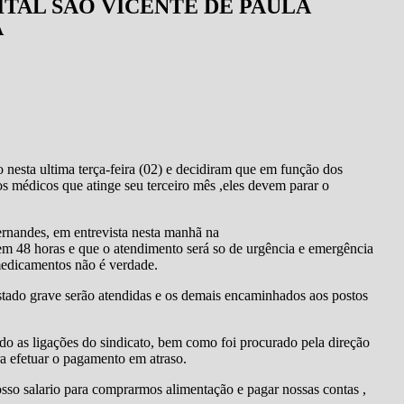
TAL SÃO VICENTE DE PAULA
A
 nesta ultima terça-feira (02) e decidiram que em função dos
os médicos que atinge seu terceiro mês ,eles devem parar o
rnandes, em entrevista nesta manhã na
em 48 horas e que o atendimento será so de urgência e emergência
medicamentos não é verdade.
stado grave serão atendidas e os demais encaminhados aos postos
o as ligações do sindicato, bem como foi procurado pela direção
ra efetuar o pagamento em atraso.
sso salario para comprarmos alimentação e pagar nossas contas ,