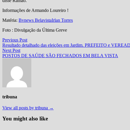
disse Ramão.
Informações de Armando Loureiro !
Matéria:
Bvnews Belavista
Irlan Torres
Foto : Divulgação da Última Greve
Navegação
Previous
Previous Post
post:
Resultado detalhado das eleições em Jardim. PREFEITO e VERE
de
Next
Next Post
Post
post:
POSTOS DE SAÚDE SÃO FECHADOS EM BELA VISTA
tribuna
View all posts by tribuna →
You might also like