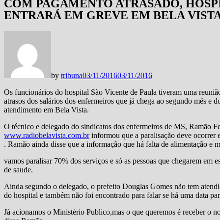
COM PAGAMENTO ATRASADO, HOSPI
ENTRARÁ EM GREVE EM BELA VIST
by
tribuna
03/11/2016
03/11/2016
Os funcionários do hospital São Vicente de Paula tiveram uma reunião
atrasos dos salários dos enfermeiros que já chega ao segundo mês e d
atendimento em Bela Vista.
O técnico e delegado do sindicatos dos enfermeiros de MS, Ramão Fe
www.ra
diobelavista.com.br
informou que a paralisação deve ocorrer 
. Ramão ainda disse que a informação que há falta de alimentação e 
vamos paralisar 70% dos serviços e só as pessoas que chegarem em e
de saude.
Ainda segundo o delegado, o prefeito Douglas Gomes não tem atendid
do hospital e também não foi encontrado para falar se há uma data pa
Já acionamos o Ministério Publico,mas o que queremos é receber o no