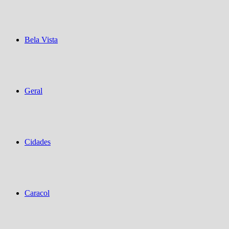
Bela Vista
Geral
Cidades
Caracol