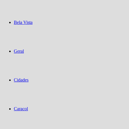
Bela Vista
Geral
Cidades
Caracol