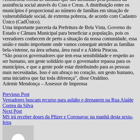
assistência social através do Cras e Creas. A distribuição entre os
municípios é proporcional ao número de famílias em situação de
vulnerabilidade social, de extrema pobreza, de acordo com Cadastro
Único (CadÚnico).
Uma importante parceria da Prefeitura de Bela Vista, Governo do
Estado e Câmara Municipal para beneficiar a população, pois os
vereadores conhecem de perto a situação da nossa comunidade, essa
união e muito importante onde vamos conseguir atender as famílias
bela-vistense, na área urbana, área rural e a Aldeia Piracua.
“São poucos governadores que tem essa sensibilidade e respeito ao
ser humano, um geste solidário que o governador repassa para os
municípios, e que a gente pode estar distribuindo para as pessoas
mais necessitadas. Isso é um abraço no coração, um gesto humano,
uma iniciativa que faz toda diferença”, disse Oraldino.
Ademir Mendonça – Assessor de Imprensa
Navegação
Previous
Previous Post
post:
Vereadores buscam recurso para asfalto e drenagem na Rua Alaíde
de
Correa da Silva
Post
Next
Next Post
post:
MS irá receber doses da Pfizer e Coronavac na manhã desta sexta-
feira