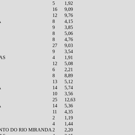
5
1,92
16
9,09
12
9,76
A
8
4,15
9
3,85
8
5,06
8
4,76
27
9,03
9
3,54
AS
4
1,91
12
5,08
6
2,21
8
8,89
13
5,12
A
14
5,74
10
3,56
25
12,63
A
14
5,36
11
4,35
2
1,19
4
1,44
NTO DO RIO MIRANDA
2
2,20