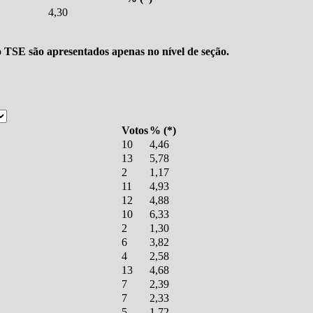
4,30
o TSE são apresentados apenas no nível de seção.
Votos
% (*)
10
4,46
13
5,78
2
1,17
11
4,93
12
4,88
10
6,33
2
1,30
6
3,82
4
2,58
13
4,68
7
2,39
7
2,33
5
1,72