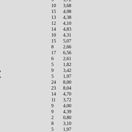
10
3,68
15
4,98
13
4,38
12
4,10
14
4,83
10
4,31
15
5,07
8
2,66
17
6,56
6
2,61
5
1,82
A
9
3,42
A
5
1,97
24
8,00
23
8,04
14
4,70
11
3,72
9
4,00
9
4,39
2
0,80
8
3,10
5
1,97