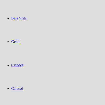
Bela Vista
Geral
Cidades
Caracol