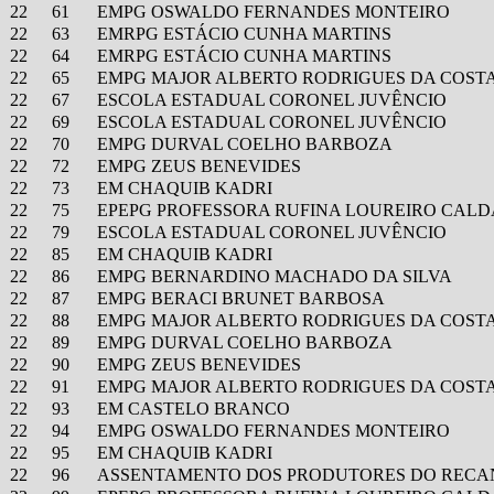
22
61
EMPG OSWALDO FERNANDES MONTEIRO
22
63
EMRPG ESTÁCIO CUNHA MARTINS
22
64
EMRPG ESTÁCIO CUNHA MARTINS
22
65
EMPG MAJOR ALBERTO RODRIGUES DA COST
22
67
ESCOLA ESTADUAL CORONEL JUVÊNCIO
22
69
ESCOLA ESTADUAL CORONEL JUVÊNCIO
22
70
EMPG DURVAL COELHO BARBOZA
22
72
EMPG ZEUS BENEVIDES
22
73
EM CHAQUIB KADRI
22
75
EPEPG PROFESSORA RUFINA LOUREIRO CALD
22
79
ESCOLA ESTADUAL CORONEL JUVÊNCIO
22
85
EM CHAQUIB KADRI
22
86
EMPG BERNARDINO MACHADO DA SILVA
22
87
EMPG BERACI BRUNET BARBOSA
22
88
EMPG MAJOR ALBERTO RODRIGUES DA COST
22
89
EMPG DURVAL COELHO BARBOZA
22
90
EMPG ZEUS BENEVIDES
22
91
EMPG MAJOR ALBERTO RODRIGUES DA COST
22
93
EM CASTELO BRANCO
22
94
EMPG OSWALDO FERNANDES MONTEIRO
22
95
EM CHAQUIB KADRI
22
96
ASSENTAMENTO DOS PRODUTORES DO RECA