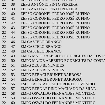
22
38
EEPG ANTÔNIO PINTO PEREIRA
22
39
EEPG ANTÔNIO PINTO PEREIRA
22
40
EEPSG CORONEL PEDRO JOSÉ RUFINO
22
41
EEPSG CORONEL PEDRO JOSÉ RUFINO
22
42
EEPSG CORONEL PEDRO JOSÉ RUFINO
22
43
EEPSG CORONEL PEDRO JOSÉ RUFINO
22
44
EEPSG CORONEL PEDRO JOSÉ RUFINO
22
45
EEPSG CORONEL PEDRO JOSÉ RUFINO
22
46
EM CASTELO BRANCO
22
47
EM CASTELO BRANCO
22
48
EM CASTELO BRANCO
22
49
EMPG MAJOR ALBERTO RODRIGUES DA COST
22
50
EMPG MAJOR ALBERTO RODRIGUES DA COST
22
51
EMPG ZEUS BENEVIDES
22
52
EMPG ZEUS BENEVIDES
22
53
EMPG BERACI BRUNET BARBOSA
22
54
EMPG BERACI BRUNET BARBOSA
22
56
ESCOLA ESTADUAL CORONEL JUVÊNCIO
22
57
EMPG BERNARDINO MACHADO DA SILVA
22
58
EMPG OSWALDO FERNANDES MONTEIRO
22
59
EMPG OSWALDO FERNANDES MONTEIRO
22
60
EMPG OSWALDO FERNANDES MONTEIRO