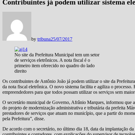
Contribuintes já podem utilizar sistema ele
by
tribuna
25/07/2017
No site da Prefeitura Municipal tem um setor
de serviços eletrônicos. A nota fiscal é o
primeiro item oferecido no quadro do lado
direito
Os contribuintes de Antônio João já podem utilizar o site da Prefeitu
da nota fiscal eletrônica. O novo sistema facilita e agiliza o proces
empreendedores para que todos possam utilizar os serviços sem maiore
O secretário municipal de Governo, Afrânio Marques, informou que a d
do projeto de modernização administrativa e tributária da prefeita M
prestadores de serviços que atuam no município, que a partir do mome
pela Prefeitura”, disse.
De acordo com o secretário, no último dia 18, data da implantação da n
contribuintes e contadores, com explicações do supervisor de tecnol