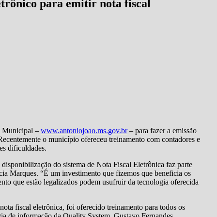
trônico para emitir nota fiscal
ra Municipal –
www.antoniojoao.ms.gov.br
– para fazer a emissão
so. Recentemente o município ofereceu treinamento com contadores e
s dificuldades.
isponibilização do sistema de Nota Fiscal Eletrônica faz parte
árcia Marques. “É um investimento que fizemos que beneficia os
nto que estão legalizados podem usufruir da tecnologia oferecida
ota fiscal eletrônica, foi oferecido treinamento para todos os
ogia de informação da Quality System, Gustavo Fernandes