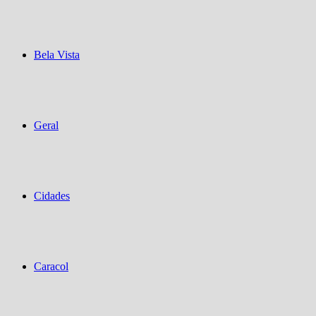
Bela Vista
Geral
Cidades
Caracol