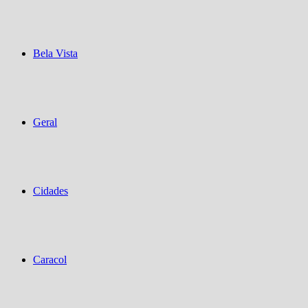
Bela Vista
Geral
Cidades
Caracol