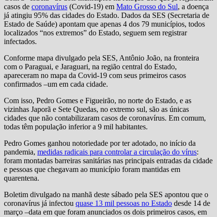
casos de
coronavírus
(Covid-19) em
Mato Grosso do Sul
, a doença
já atingiu 95% das cidades do Estado. Dados da SES (Secretaria de
Estado de Saúde) apontam que apenas 4 dos 79 municípios, todos
localizados “nos extremos” do Estado, seguem sem registrar
infectados.
Conforme mapa divulgado pela SES, Antônio João, na fronteira
com o Paraguai, e Jaraguari, na região central do Estado,
apareceram no mapa da Covid-19 com seus primeiros casos
confirmados –um em cada cidade.
Com isso, Pedro Gomes e Figueirão, no norte do Estado, e as
vizinhas Japorã e Sete Quedas, no extremo sul, são as únicas
cidades que não contabilizaram casos de coronavírus. Em comum,
todas têm população inferior a 9 mil habitantes.
Pedro Gomes ganhou notoriedade por ter adotado, no início da
pandemia,
medidas radicais para controlar a circulação do vírus
:
foram montadas barreiras sanitárias nas principais entradas da cidade
e pessoas que chegavam ao município foram mantidas em
quarentena.
Boletim divulgado na manhã deste sábado pela SES apontou que o
coronavírus já infectou
quase 13 mil pessoas no Estado
desde 14 de
março –data em que foram anunciados os dois primeiros casos, em