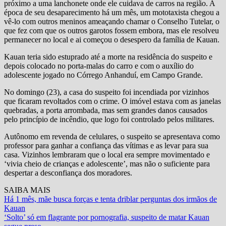
próximo a uma lanchonete onde ele cuidava de carros na região. A
época de seu desaparecimento há um mês, um mototaxista chegou a
vê-lo com outros meninos ameaçando chamar o Conselho Tutelar, o
que fez com que os outros garotos fossem embora, mas ele resolveu
permanecer no local e ai começou o desespero da família de Kauan.
Kauan teria sido estuprado até a morte na residência do suspeito e
depois colocado no porta-malas do carro e com o auxílio do
adolescente jogado no Córrego Anhanduí, em Campo Grande.
No domingo (23), a casa do suspeito foi incendiada por vizinhos
que ficaram revoltados com o crime. O imóvel estava com as janelas
quebradas, a porta arrombada, mas sem grandes danos causados
pelo princípio de incêndio, que logo foi controlado pelos militares.
Autônomo em revenda de celulares, o suspeito se apresentava como
professor para ganhar a confiança das vítimas e as levar para sua
casa. Vizinhos lembraram que o local era sempre movimentado e
‘vivia cheio de crianças e adolescente’, mas não o suficiente para
despertar a desconfiança dos moradores.
SAIBA MAIS
Há 1 mês, mãe busca forças e tenta driblar perguntas dos irmãos de
Kauan
‘Solto’ só em flagrante por pornografia, suspeito de matar Kauan