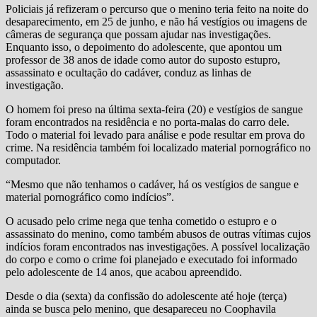
Policiais já refizeram o percurso que o menino teria feito na noite do
desaparecimento, em 25 de junho, e não há vestígios ou imagens de
câmeras de segurança que possam ajudar nas investigações.
Enquanto isso, o depoimento do adolescente, que apontou um
professor de 38 anos de idade como autor do suposto estupro,
assassinato e ocultação do cadáver, conduz as linhas de
investigação.
O homem foi preso na última sexta-feira (20) e vestígios de sangue
foram encontrados na residência e no porta-malas do carro dele.
Todo o material foi levado para análise e pode resultar em prova do
crime. Na residência também foi localizado material pornográfico no
computador.
“Mesmo que não tenhamos o cadáver, há os vestígios de sangue e
material pornográfico como indícios”.
O acusado pelo crime nega que tenha cometido o estupro e o
assassinato do menino, como também abusos de outras vítimas cujos
indícios foram encontrados nas investigações. A possível localização
do corpo e como o crime foi planejado e executado foi informado
pelo adolescente de 14 anos, que acabou apreendido.
Desde o dia (sexta) da confissão do adolescente até hoje (terça)
ainda se busca pelo menino, que desapareceu no Coophavila