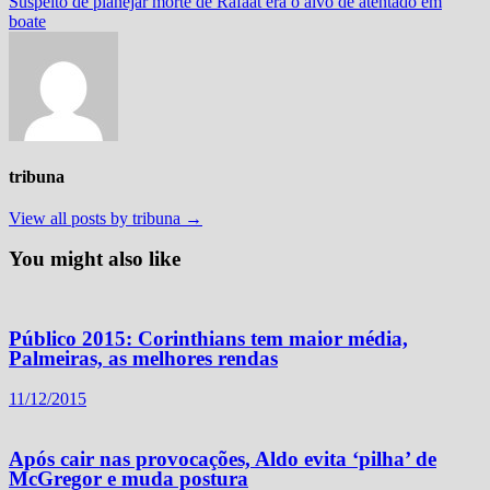
post:
Suspeito de planejar morte de Rafaat era o alvo de atentado em
boate
tribuna
View all posts by tribuna →
You might also like
Público 2015: Corinthians tem maior média,
Palmeiras, as melhores rendas
11/12/2015
Após cair nas provocações, Aldo evita ‘pilha’ de
McGregor e muda postura