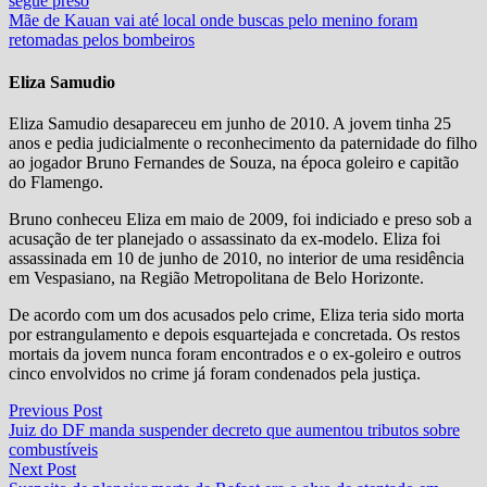
segue preso
Mãe de Kauan vai até local onde buscas pelo menino foram
retomadas pelos bombeiros
Eliza Samudio
Eliza Samudio desapareceu em junho de 2010. A jovem tinha 25
anos e pedia judicialmente o reconhecimento da paternidade do filho
ao jogador Bruno Fernandes de Souza, na época goleiro e capitão
do Flamengo.
Bruno conheceu Eliza em maio de 2009, foi indiciado e preso sob a
acusação de ter planejado o assassinato da ex-modelo. Eliza foi
assassinada em 10 de junho de 2010, no interior de uma residência
em Vespasiano, na Região Metropolitana de Belo Horizonte.
De acordo com um dos acusados pelo crime, Eliza teria sido morta
por estrangulamento e depois esquartejada e concretada. Os restos
mortais da jovem nunca foram encontrados e o ex-goleiro e outros
cinco envolvidos no crime já foram condenados pela justiça.
Navegação
Previous
Previous Post
post:
Juiz do DF manda suspender decreto que aumentou tributos sobre
de
combustíveis
Post
Next
Next Post