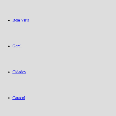
Bela Vista
Geral
Cidades
Caracol