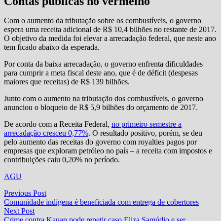
Contas públicas no vermelho
Com o aumento da tributação sobre os combustíveis, o governo
espera uma receita adicional de R$ 10,4 bilhões no restante de 2017.
O objetivo da medida foi elevar a arrecadação federal, que neste ano
tem ficado abaixo da esperada.
Por conta da baixa arrecadação, o governo enfrenta dificuldades
para cumprir a meta fiscal deste ano, que é de déficit (despesas
maiores que receitas) de R$ 139 bilhões.
Junto com o aumento na tributação dos combustíveis, o governo
anunciou o bloqueio de R$ 5,9 bilhões do orçamento de 2017.
De acordo com a Receita Federal,
no primeiro semestre a
arrecadação cresceu 0,77%
. O resultado positivo, porém, se deu
pelo aumento das receitas do governo com royalties pagos por
empresas que exploram petróleo no país – a receita com impostos e
contribuições caiu 0,20% no período.
AGU
Navegação
Previous
Previous Post
post:
Comunidade indígena é beneficiada com entrega de cobertores
de
Next
Next Post
Post
post:
Crime contra Kauan pode repetir caso Eliza Samúdio e ser