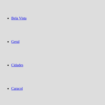
Bela Vista
Geral
Cidades
Caracol