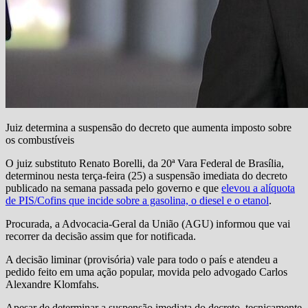
Juiz determina a suspensão do decreto que aumenta imposto sobre
os combustíveis
O juiz substituto Renato Borelli, da 20ª Vara Federal de Brasília,
determinou nesta terça-feira (25) a suspensão imediata do decreto
publicado na semana passada pelo governo e que
elevou a alíquota
de PIS/Cofins que incide sobre a gasolina, o diesel e o etanol
.
Procurada, a Advocacia-Geral da União (AGU) informou que vai
recorrer da decisão assim que for notificada.
A decisão liminar (provisória) vale para todo o país e atendeu a
pedido feito em uma ação popular, movida pelo advogado Carlos
Alexandre Klomfahs.
Apesar de determinar a suspensão imediata do decreto, tecnicamente