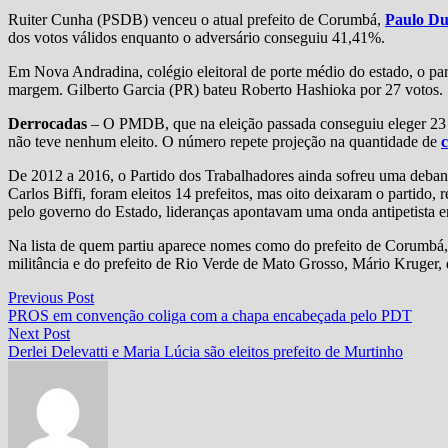
Ruiter Cunha (PSDB) venceu o atual prefeito de Corumbá,
Paulo Du
dos votos válidos enquanto o adversário conseguiu 41,41%.
Em Nova Andradina, colégio eleitoral de porte médio do estado, o p
margem. Gilberto Garcia (PR) bateu Roberto Hashioka por 27 votos.
Derrocadas
– O PMDB, que na eleição passada conseguiu eleger 23 p
não teve nenhum eleito. O número repete projeção na quantidade de
De 2012 a 2016, o Partido dos Trabalhadores ainda sofreu uma deband
Carlos Biffi, foram eleitos 14 prefeitos, mas oito deixaram o partido, 
pelo governo do Estado, lideranças apontavam uma onda antipetista 
Na lista de quem partiu aparece nomes como do prefeito de Corumbá
militância e do prefeito de Rio Verde de Mato Grosso, Mário Kruger, 
Navegação
Previous
Previous Post
post:
PROS em convenção coliga com a chapa encabeçada pelo PDT
de
Next
Next Post
Post
post:
Derlei Delevatti e Maria Lúcia são eleitos prefeito de Murtinho