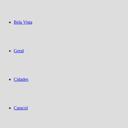
Bela Vista
Geral
Cidades
Caracol