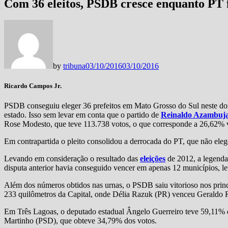
Com 36 eleitos, PSDB cresce enquanto PT 
by
tribuna
03/10/2016
03/10/2016
Ricardo Campos Jr.
PSDB conseguiu eleger 36 prefeitos em Mato Grosso do Sul neste do
estado. Isso sem levar em conta que o partido de
Reinaldo Azambuj
Rose Modesto, que teve 113.738 votos, o que corresponde a 26,62% v
Em contrapartida o pleito consolidou a derrocada do PT, que não eleg
Levando em consideração o resultado das
eleições
de 2012, a legend
disputa anterior havia conseguido vencer em apenas 12 municípios, le
Além dos números obtidos nas urnas, o PSDB saiu vitorioso nos princ
233 quilômetros da Capital, onde Délia Razuk (PR) venceu Geraldo
Em Três Lagoas, o deputado estadual Ângelo Guerreiro teve 59,11% d
Martinho (PSD), que obteve 34,79% dos votos.