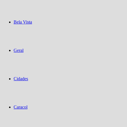
Bela Vista
Geral
Cidades
Caracol