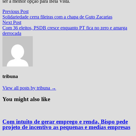
ser a melhor opção para Bela Vista.
Navegação
Previous
Previous Post
post:
Solidariedade cerra fileiras com a chapa de Guto Zacarias
de
Next
Next Post
Post
post:
Com 36 eleitos, PSDB cresce enquanto PT fica no zero e amarga
derrocada
tribuna
View all posts by tribuna →
You might also like
Com intuito de gerar emprego e renda, Bispo pede
projeto de incentivo as pequenas e medias empresas