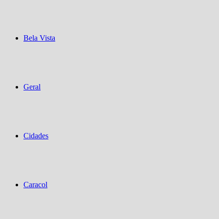
Bela Vista
Geral
Cidades
Caracol