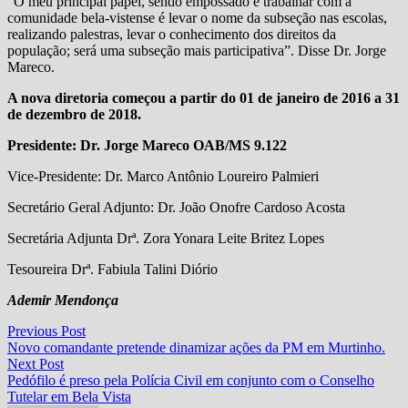
“O meu principal papel, sendo empossado é trabalhar com a
comunidade bela-vistense é levar o nome da subseção nas escolas,
realizando palestras, levar o conhecimento dos direitos da
população; será uma subseção mais participativa”. Disse Dr. Jorge
Mareco.
A nova diretoria começou a partir do 01 de janeiro de 2016 a 31
de dezembro de 2018.
Presidente: Dr. Jorge Mareco OAB/MS 9.122
Vice-Presidente: Dr. Marco Antônio Loureiro Palmieri
Secretário Geral Adjunto: Dr. João Onofre Cardoso Acosta
Secretária Adjunta Drª. Zora Yonara Leite Britez Lopes
Tesoureira Drª. Fabiula Talini Diório
Ademir Mendonça
Navegação
Previous
Previous Post
post:
Novo comandante pretende dinamizar ações da PM em Murtinho.
de
Next
Next Post
Post
post:
Pedófilo é preso pela Polícia Civil em conjunto com o Conselho
Tutelar em Bela Vista