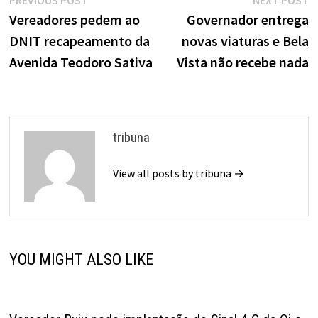
Navegação
PREVIOUS POST
NEXT POST
de
post:
p
Vereadores pedem ao
Governador entrega
DNIT recapeamento da
novas viaturas e Bela
Post
Avenida Teodoro Sativa
Vista não recebe nada
tribuna
View all posts by tribuna →
YOU MIGHT ALSO LIKE