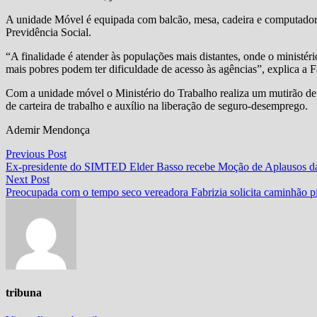
A unidade Móvel é equipada com balcão, mesa, cadeira e computador 
Previdência Social.
“A finalidade é atender às populações mais distantes, onde o ministér
mais pobres podem ter dificuldade de acesso às agências”, explica a F
Com a unidade móvel o Ministério do Trabalho realiza um mutirão de
de carteira de trabalho e auxílio na liberação de seguro-desemprego.
Ademir Mendonça
Navegação
Previous
Previous Post
post:
Ex-presidente do SIMTED Elder Basso recebe Moção de Aplausos d
de
Next
Next Post
Post
post:
Preocupada com o tempo seco vereadora Fabrizia solicita caminhão p
tribuna