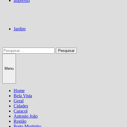
Impresso
Jardim
Pesquisar
por:
Menu
Home
Bela Vista
Geral
Cidades
Caracol
Antonio João
Região
Porto Murtinho