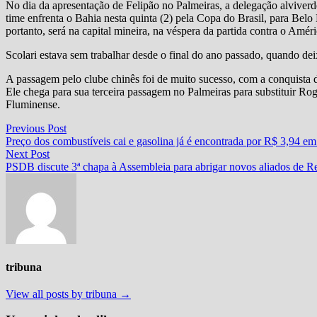
No dia da apresentação de Felipão no Palmeiras, a delegação alviverd
time enfrenta o Bahia nesta quinta (2) pela Copa do Brasil, para Belo
portanto, será na capital mineira, na véspera da partida contra o Améri
Scolari estava sem trabalhar desde o final do ano passado, quando 
A passagem pelo clube chinês foi de muito sucesso, com a conquista
Ele chega para sua terceira passagem no Palmeiras para substituir R
Fluminense.
Navegação
Previous
Previous Post
post:
Preço dos combustíveis cai e gasolina já é encontrada por R$ 3,94 
de
Next
Next Post
Post
post:
PSDB discute 3ª chapa à Assembleia para abrigar novos aliados de R
tribuna
View all posts by tribuna →