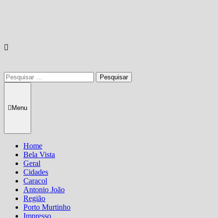
Pesquisar
por:
Menu
Home
Bela Vista
Geral
Cidades
Caracol
Antonio João
Região
Porto Murtinho
Impresso