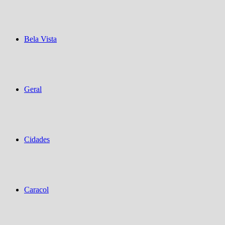
Bela Vista
Geral
Cidades
Caracol