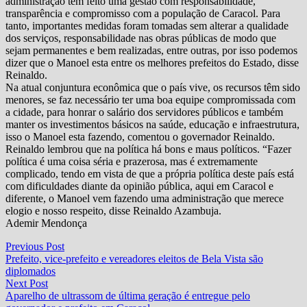
administração tem feito uma gestão com responsabilidade,
transparência e compromisso com a população de Caracol. Para
tanto, importantes medidas foram tomadas sem alterar a qualidade
dos serviços, responsabilidade nas obras públicas de modo que
sejam permanentes e bem realizadas, entre outras, por isso podemos
dizer que o Manoel esta entre os melhores prefeitos do Estado, disse
Reinaldo.
Na atual conjuntura econômica que o país vive, os recursos têm sido
menores, se faz necessário ter uma boa equipe compromissada com
a cidade, para honrar o salário dos servidores públicos e também
manter os investimentos básicos na saúde, educação e infraestrutura,
isso o Manoel esta fazendo, comentou o governador Reinaldo.
Reinaldo lembrou que na política há bons e maus políticos. “Fazer
política é uma coisa séria e prazerosa, mas é extremamente
complicado, tendo em vista de que a própria política deste país está
com dificuldades diante da opinião pública, aqui em Caracol e
diferente, o Manoel vem fazendo uma administração que merece
elogio e nosso respeito, disse Reinaldo Azambuja.
Ademir Mendonça
Navegação
Previous
Previous Post
post:
Prefeito, vice-prefeito e vereadores eleitos de Bela Vista são
de
diplomados
Post
Next
Next Post
post:
Aparelho de ultrassom de última geração é entregue pelo