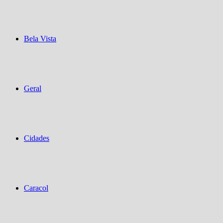
Bela Vista
Geral
Cidades
Caracol