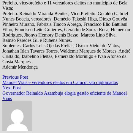
Prefeito, vice-prefeito e 11 vereadores eleitos no município de Bela
Vista:
Prefeito: Reinaldo Miranda Benites, Vice-Prefeito: Geraldo Gabriel
Nunes Boccia, vereadores: Demécio Takeshi Higa, Diogo Gouvêa
Pinheiro Murano, Fabrizia Tinoco Abrego, Francisco Elio Battilani
Filho, Francisco Leite Gutierres, Geraldo de Souza Rosa, Hemerson
Rodrigues, Jhonys Hemory Denis Basso, Marcos Lino Silva,
Ramão Paredes Gil e Rubens Nunes.
Suplentes: Carlos Lelis Ojedas Freitas, Osmar Vieira de Matos,
Jonathan Irlan Tavares Torres, Waldemir Marques de Moraes, André
Cristaldo, Izabelino Fleitas, Esmeraldo Morinigo e Ivan Afonso da
Costa Marques.
Ademir Mendonça
Navegação
Previous
Previous Post
post:
Manoel Viais e vereadores eleitos em Caracol são diplomados
de
Next
Next Post
Post
post:
Governador Reinaldo Azambuja elogia gestão eficiente de Manoel
Viais