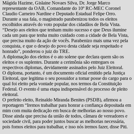
Mágida Hazime, Gislaine Novaes Silva, Dr. Jorge Marco
representante da OAB, Comandante do 10º RC-MEC Coronel
Claudio Carneiro Nardine e Deputado Estadual Felipe Orro.
Durante a sua fala, o magistrado parabenizou todos os eleitos
escolhidos através do voto popular dos cidadãos de Bela Vista.
“Desejo aos eleitos que tenham muito sucesso e que Deus ilumine
cada um para que tenha muito cuidado com a cidade de Bela Vista,
que precisa muito da ação de vocês. Parabenizo mais uma vez pela
conquista, e que o desejo do povo desta cidade seja respeitado e
honrado”, ponderou o juiz do TRE.
A diplomação dos eleitos é o ato solene que declara quem são os
eleitos e os suplentes. Durante a cerimônia são entregues os
respectivos diplomas, devidamente assinados pelo Juiz Eleitoral.
O diploma, portanto, é um documento oficial emitido pela Justiça
Eleitoral, que legitima o seu possuidor a tomar posse do cargo para o
qual foi eleito pela vontade popular, nos termos da Constituição
Federal. O evento é uma etapa indispensável do processo de pleito
eleitoral.
O prefeito eleito, Reinaldo Miranda Benites (PSDB), afirmou a
reportagem “Iremos trabalhar para honrar a confiança depositada em
mim com muita dedicação em busca de melhorias ao nosso povo.
Disse ainda que precisa da união de todos, câmara de vereadores e
sociedade civil, para poder juntos buscar as melhorias necessária,
pois fomos eleitos para trabalhar, e isso nós iremos fazer, disse Piti.