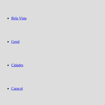
Bela Vista
Geral
Cidades
Caracol