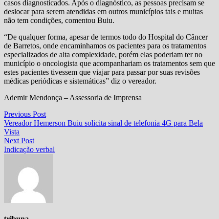
casos diagnosticados. Após o diagnóstico, as pessoas precisam se
deslocar para serem atendidas em outros municípios tais e muitas
não tem condições, comentou Buiu.
“De qualquer forma, apesar de termos todo do Hospital do Câncer
de Barretos, onde encaminhamos os pacientes para os tratamentos
especializados de alta complexidade, porém elas poderiam ter no
município o oncologista que acompanhariam os tratamentos sem que
estes pacientes tivessem que viajar para passar por suas revisões
médicas periódicas e sistemáticas” diz o vereador.
Ademir Mendonça – Assessoria de Imprensa
Navegação
Previous
Previous Post
post:
Vereador Hemerson Buiu solicita sinal de telefonia 4G para Bela
de
Vista
Post
Next
Next Post
post:
Indicação verbal
tribuna