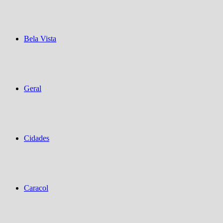
Bela Vista
Geral
Cidades
Caracol