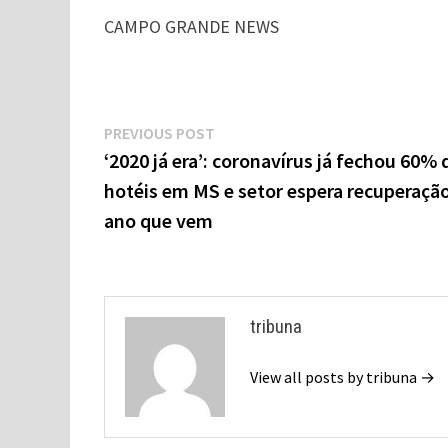
CAMPO GRANDE NEWS
Navegação
Previous
PREVIOUS POST
de
post:
‘2020 já era’: coronavírus já fechou 60% 
hotéis em MS e setor espera recuperaçã
Post
ano que vem
tribuna
View all posts by tribuna →