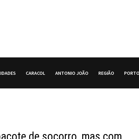
CIDADES
CARACOL
ANTONIO JOÃO
REGIÃO
PORTO
pacote de socorro, mas com