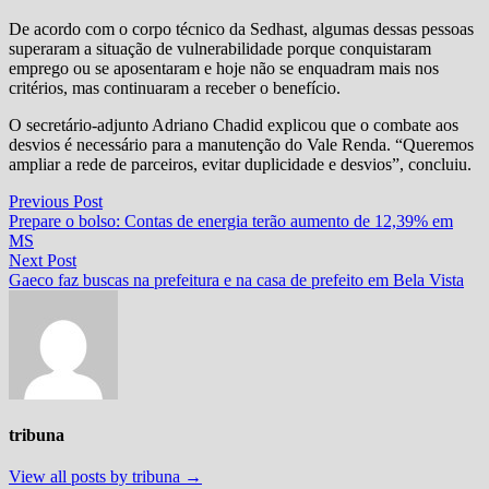
De acordo com o corpo técnico da Sedhast, algumas dessas pessoas
superaram a situação de vulnerabilidade porque conquistaram
emprego ou se aposentaram e hoje não se enquadram mais nos
critérios, mas continuaram a receber o benefício.
O secretário-adjunto Adriano Chadid explicou que o combate aos
desvios é necessário para a manutenção do Vale Renda. “Queremos
ampliar a rede de parceiros, evitar duplicidade e desvios”, concluiu.
Navegação
Previous
Previous Post
post:
Prepare o bolso: Contas de energia terão aumento de 12,39% em
de
MS
Post
Next
Next Post
post:
Gaeco faz buscas na prefeitura e na casa de prefeito em Bela Vista
tribuna
View all posts by tribuna →