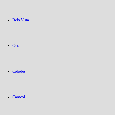
Bela Vista
Geral
Cidades
Caracol